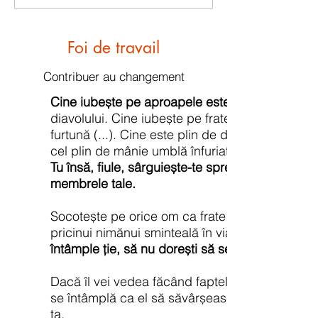
Foi de travail
Contribuer au changement
Cine iubește pe aproapele este numit fiu al l
diavolului. Cine iubește pe fratele său are inima
furtună (...). Cine este plin de dragoste se înfăț
cel plin de mânie umblă înfuriat.
Tu însă, fiule, sârguiește-te spre blândețe în vi
membrele tale.
Socotește pe orice om ca frate al tău. Amintește
pricinui nimănui sminteală în viața ta și nu atât
întâmple ție, să nu dorești să se întâmple nici 
Dacă îl vei vedea făcând faptele bune, să te bu
se întâmplă ca el să săvârșească vreo greșeală,
ta.