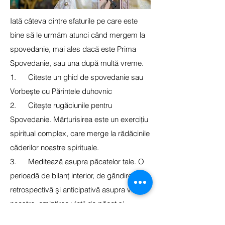
Iată câteva dintre sfaturile pe care este
bine să le urmăm atunci când mergem la
spovedanie, mai ales dacă este Prima
Spovedanie, sau una după multă vreme.
1. Citeste un ghid de spovedanie sau
Vorbeşte cu Părintele duhovnic
2. Citeşte rugăciunile pentru
Spovedanie. Mărturisirea este un exerciţiu
spiritual complex, care merge la rădăcinile
căderilor noastre spirituale.
3. Meditează asupra păcatelor tale. O
perioadă de bilanţ interior, de gândire
retrospectivă şi anticipativă asupra vieţii
noastre, amintirea vieţii de păcat şi
hotărârea de a abandona vechea viaţă, un