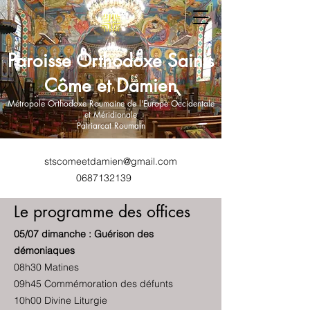
Paroisse Orthodoxe Saints
Côme et Damien
Métropole Orthodoxe Roumaine de l'Europe Occidentale
et Méridionale
Patriarcat Roumain
stscomeetdamien@gmail.com
0687132139
Le programme des offices
​05/07 dimanche : Guérison des
démoniaques
08h30 Matines
09h45 Commémoration des défunts
10h00 Divine Liturgie ​