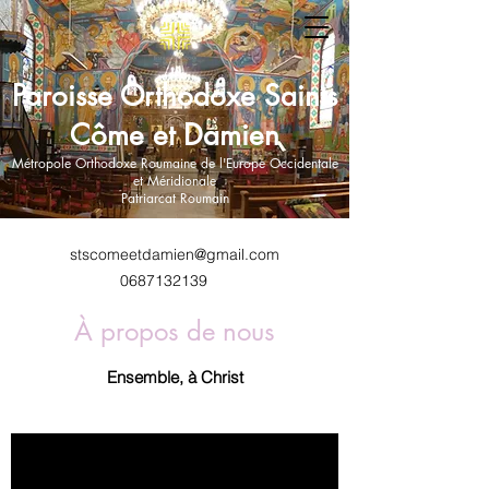
Paroisse Orthodoxe Saints
Côme et Damien
Métropole Orthodoxe Roumaine de l'Europe Occidentale
et Méridionale
Patriarcat Roumain
stscomeetdamien@gmail.com
0687132139
À propos de nous
Ensemble, à Christ