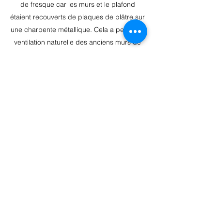
de fresque car les murs et le plafond
étaient recouverts de plaques de plâtre sur
une charpente métallique. Cela a permis la
ventilation naturelle des anciens murs de
l'église qui sont en pierre des Vosges,
pierre poreuse et qui attire l'humidité. A la
bénédiction de Son Eminence Joseph, il fut
décidé de réaliser la peinture sur toile
collée. La matière utilisée, la toile, est 100%
coton, d'une densité très élevée de
380g/m², et est très résistante dans le
temps. Il reproduit fidèlement les tons et les
nuances des couleurs, et possède une
résistance mécanique élevée et une
excellente résistance à l'eau. La toile a
d'abord été collée avec une colle très forte
puis elle a été peinte. Cela a permis de